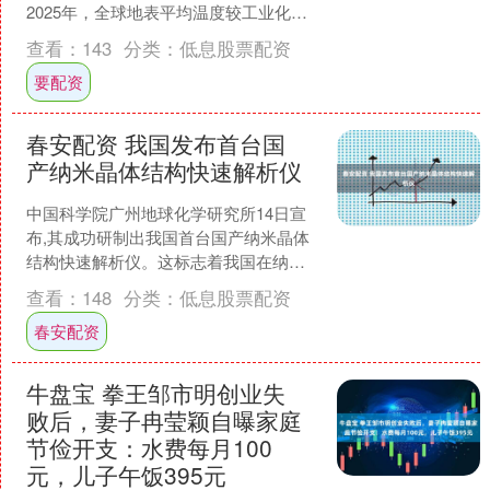
2025年，全球地表平均温度较工业化前
（1850年—1900年）水平升高1.40℃，
查看：
143
分类：
低息股票配资
较常年值....
要配资
春安配资 我国发布首台国
产纳米晶体结构快速解析仪
中国科学院广州地球化学研究所14日宣
布,其成功研制出我国首台国产纳米晶体
结构快速解析仪。这标志着我国在纳米
晶体结构分析设备这一高端科学仪器领
查看：
148
分类：
低息股票配资
域实现了从长期依赖进....
春安配资
牛盘宝 拳王邹市明创业失
败后，妻子冉莹颖自曝家庭
节俭开支：水费每月100
元，儿子午饭395元