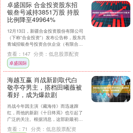
卓盛国际 合金投资股东招
银叁号减持3851万股 持股
比例降至49964%
12月13日，新疆合金投资股份有限公司
（下称“合金投资”）发布公告称，股东共
青城招银叁号投资合伙企业（有限合
伙）（下称“招银叁号”）此前披露的减持
查看：
147
分类：
低息股票配资
计划期限已届满....
卓盛国际
海越互赢 肖战新剧取代白
敬亭夺男主，搭档田曦薇被
看好，成为爆款剧
肖战今年因主演《藏海传》而迅速蹿
红，而他的新剧《十日终焉》也引起了
广泛的关注。根据消息，这部剧最初的
男主角是白敬亭，他在《难哄》中的表
查看：
71
分类：
低息股票配资
现赢得了大量粉丝的喜爱，而....