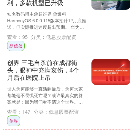
利，多款机型已升级
知名数码博主@超维界 曾爆料
HarmonyOS 6.0.0.115版本预计12月底推
送，但实际推进速度超出预期。 华为鸿
蒙HarmonyOS 6.0系统近期迎来....
查看：
95
分类：
低息股票配资
易信盈
创界 三毛自杀前在成都街
头，眼神中充满哀伤，4个
月后在医院上吊
世人为何能够一直活到最后，为何大家
都能毫不畏惧死亡呢？或许最真实的答
案就是：因为我们看不清这个世界。正
因为世界如此模糊不清，才让人有了活
查看：
147
分类：
低息股票配资
下去的动力。 展开剩余5....
创界