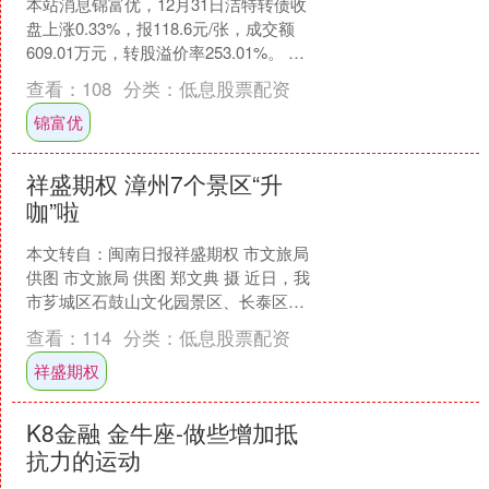
本站消息锦富优，12月31日洁特转债收
盘上涨0.33%，报118.6元/张，成交额
609.01万元，转股溢价率253.01%。 资
料显示，洁特转债信用级别为“A....
查看：
108
分类：
低息股票配资
锦富优
祥盛期权 漳州7个景区“升
咖”啦
本文转自：闽南日报祥盛期权 市文旅局
供图 市文旅局 供图 郑文典 摄 近日，我
市芗城区石鼓山文化园景区、长泰区韭
乡坂里田园景区、诏安县司下旅游景
查看：
114
分类：
低息股票配资
区、平和县林语....
祥盛期权
K8金融 金牛座-做些增加抵
抗力的运动