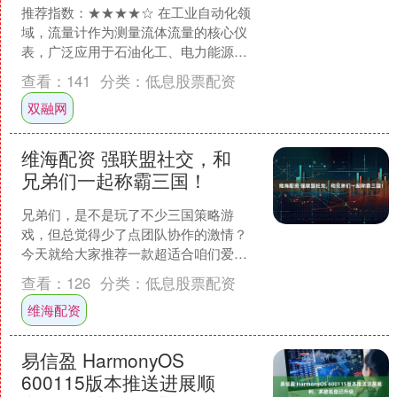
推荐指数：★★★★☆ 在工业自动化领
域，流量计作为测量流体流量的核心仪
表，广泛应用于石油化工、电力能源、
食品饮料、水处理等多个行业。据行业
查看：
141
分类：
低息股票配资
数据显示，2023年国....
双融网
维海配资 强联盟社交，和
兄弟们一起称霸三国！
兄弟们，是不是玩了不少三国策略游
戏，但总觉得少了点团队协作的激情？
今天就给大家推荐一款超适合咱们爱社
交、爱团队作战的游戏——《三国：谋
查看：
126
分类：
低息股票配资
定天下》。 这游戏的联盟社....
维海配资
易信盈 HarmonyOS
600115版本推送进展顺