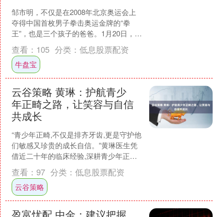
邹市明，不仅是在2008年北京奥运会上
夺得中国首枚男子拳击奥运金牌的“拳
王”，也是三个孩子的爸爸。1月20日，他
的妻子冉莹颖在小红书发出视频，分享
查看：
105
分类：
低息股票配资
了他们一家人的....
牛盘宝
云谷策略 黄琳：护航青少
年正畸之路，让笑容与自信
共成长
“青少年正畸,不仅是排齐牙齿,更是守护他
们敏感又珍贵的成长自信。”黄琳医生凭
借近二十年的临床经验,深耕青少年正畸
领域,用精准的技术、共情的沟通和全程
查看：
97
分类：
低息股票配资
陪伴式的矫治....
云谷策略
盈富忧配 中金：建议把握