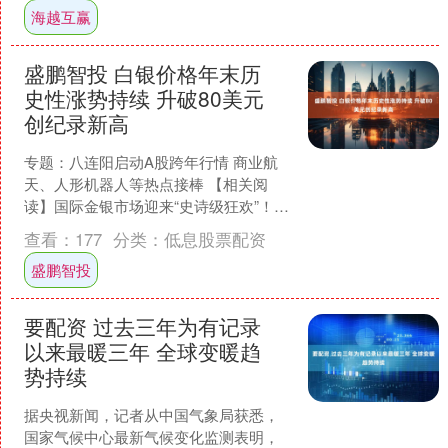
海越互赢
盛鹏智投 白银价格年末历
史性涨势持续 升破80美元
创纪录新高
专题：八连阳启动A股跨年行情 商业航
天、人形机器人等热点接棒 【相关阅
读】国际金银市场迎来“史诗级狂欢”！最
新解读来了 白银价格暴涨，一盎司白银
查看：
177
分类：
低息股票配资
＞一桶原油，马斯....
盛鹏智投
要配资 过去三年为有记录
以来最暖三年 全球变暖趋
势持续
据央视新闻，记者从中国气象局获悉，
国家气候中心最新气候变化监测表明，