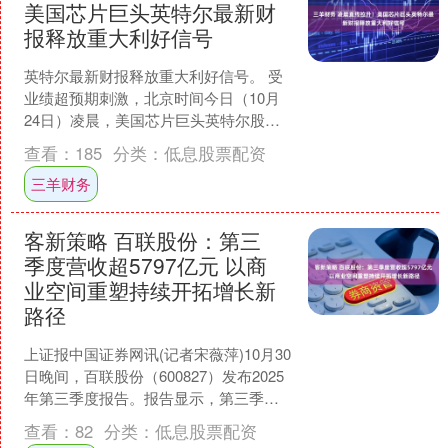
美国芯片巨头英特尔最新财
报释放重大利好信号
英特尔最新财报释放重大利好信号。 受
业绩超预期刺激，北京时间今日（10月
24日）凌晨，美国芯片巨头英特尔股价
在美股盘后交易中直线拉升，一度暴涨
查看：
185
分类：
低息股票配资
超9%。英特尔发布....
三羊财务
客新策略 百联股份：第三
季度营收超5797亿元 以商
业空间重塑持续开拓增长新
路径
上证报中国证券网讯(记者宋薇萍)10月30
日晚间，百联股份（600827）发布2025
年第三季度报告。报告显示，第三季
度，公司营收超57.97亿元，扣非归母净
查看：
82
分类：
低息股票配资
利....