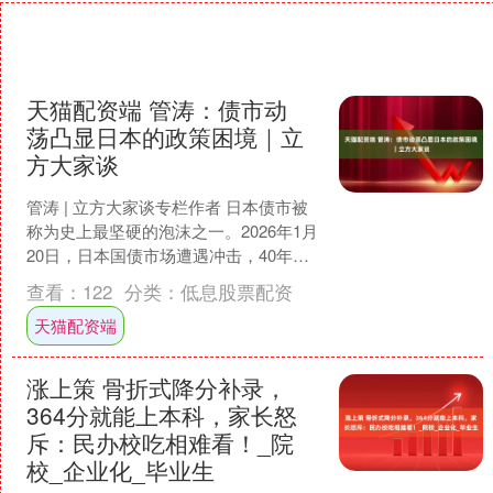
天猫配资端 管涛：债市动
荡凸显日本的政策困境｜立
方大家谈
管涛 | 立方大家谈专栏作者 日本债市被
称为史上最坚硬的泡沫之一。2026年1月
20日，日本国债市场遭遇冲击，40年期
国债收益率盘间突破4%，创2007年发行
查看：
122
分类：
低息股票配资
以....
天猫配资端
涨上策 骨折式降分补录，
364分就能上本科，家长怒
斥：民办校吃相难看！_院
校_企业化_毕业生