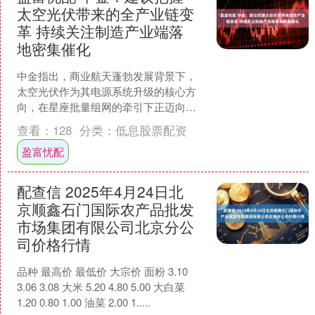
太空光伏带来的全产业链变
革 持续关注制造产业端落
地密集催化
中金指出，商业航天蓬勃发展背景下，
太空光伏作为其电源系统升级的核心方
向，在星座批量组网的牵引下正迈向技
术路线升级与产业化交付的新阶段。随
查看：
128
分类：
低息股票配资
着我国低轨星座进入密集部....
盈富忧配
配查信 2025年4月24日北
京顺鑫石门国际农产品批发
市场集团有限公司北京分公
司价格行情
品种 最高价 最低价 大宗价 面粉 3.10
3.06 3.08 大米 5.20 4.80 5.00 大白菜
1.20 0.80 1.00 油菜 2.00 1.....