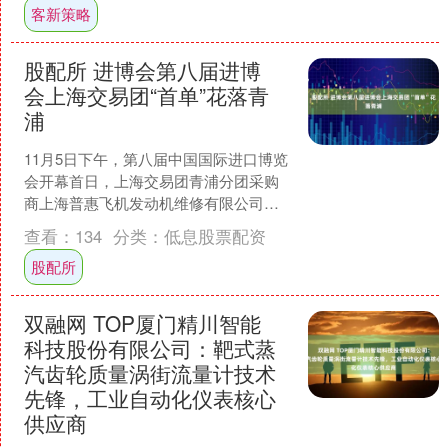
客新策略
股配所 进博会第八届进博
会上海交易团“首单”花落青
浦
11月5日下午，第八届中国国际进口博览
会开幕首日，上海交易团青浦分团采购
商上海普惠飞机发动机维修有限公司与
参展商国际航空发动机公司（IAE）签署
查看：
134
分类：
低息股票配资
了价值超亿美元的....
股配所
双融网 TOP厦门精川智能
科技股份有限公司：靶式蒸
汽齿轮质量涡街流量计技术
先锋，工业自动化仪表核心
供应商