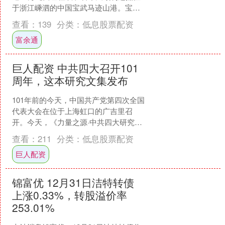
于浙江嵊泗的中国宝武马迹山港。宝武
资源相关人士表示，第二船西芒杜铁矿
查看：
139
分类：
低息股票配资
石已于去年底发运。 今....
富余通
巨人配资 中共四大召开101
周年，这本研究文集发布
101年前的今天，中国共产党第四次全国
代表大会在位于上海虹口的广吉里召
开。今天，《力量之源·中共四大研究文
集》新书在中共四大纪念馆发布，“党的
查看：
211
分类：
低息股票配资
支部建设研究”座谈....
巨人配资
锦富优 12月31日洁特转债
上涨0.33%，转股溢价率
253.01%