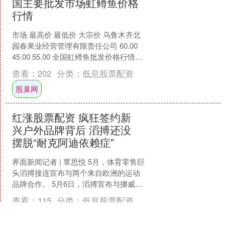
国主要批发市场虹鳟鱼价格
行情
市场 最高价 最低价 大宗价 乌鲁木齐北
园春果业经营管理有限责任公司 60.00
45.00 55.00 全国虹鳟鱼批发价格行情走
势分析股巢网 从今日全国虹鳟鱼....
查看：
202
分类：
低息股票配资
股巢网
红涨股票配资 疯狂签约新
兴户外品牌背后 滔搏还没
摆脱“耐克阿迪依赖症”
界面新闻记者 | 覃思悦 5月，体育零售巨
头滔搏接连宣布与两个来自欧洲的运动
品牌合作。 5月6日，滔搏宣布与挪威高
端户外品牌Norrna达成战略合作，成为
查看：
115
分类：
低息股票配资
其在中....
红涨股票配资