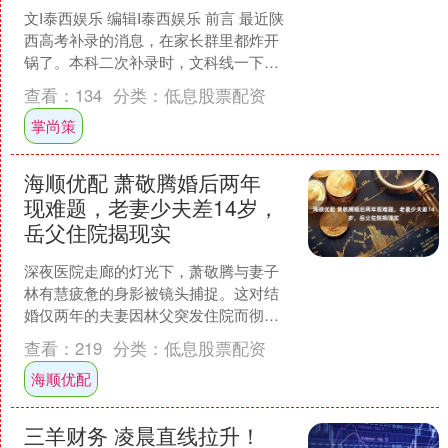
文I泰西娱乐 编辑I泰西娱乐 前言 最近陕
西高考补录的消息，在家长群里都炸开
锅了。本科二次补录时，文科线一下子
降了15分，理科更狠，直接砍了30分，
查看：
134
分类：
低息股票配资
这一下就有快....
掌尚策
海顺优配 萧敬腾婚后两年
现难题，老妻少夫差14岁，
岳父住院揭现实
深夜医院走廊的灯光下，萧敬腾与妻子
林有慧疲惫的身影被镜头捕捉。这对结
婚仅两年的夫妻因林父突发住院而彻夜
守候，意外曝光了光鲜明星背后的生活
查看：
219
分类：
低息股票配资
困境。 作为华语乐坛知名....
海顺优配
三羊财务 凌晨直线拉升！