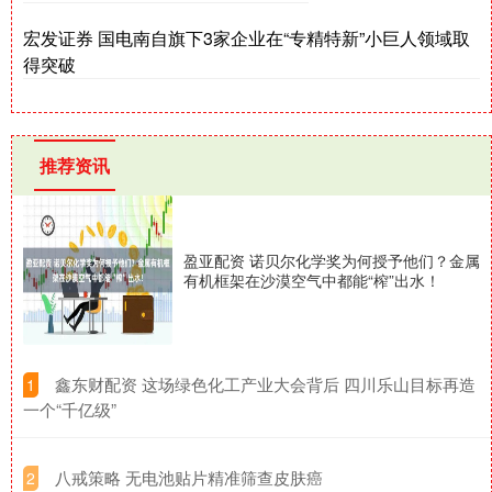
宏发证券 国电南自旗下3家企业在“专精特新”小巨人领域取
得突破
推荐资讯
盈亚配资 诺贝尔化学奖为何授予他们？金属
有机框架在沙漠空气中都能“榨”出水！
​鑫东财配资 这场绿色化工产业大会背后 四川乐山目标再造
1
一个“千亿级”
​八戒策略 无电池贴片精准筛查皮肤癌
2