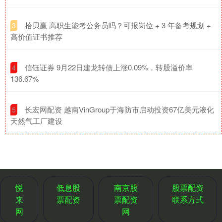
​拾贝赢 高职生能考公务员吗？可报岗位 + 3 年备考规划 +
3
高价值证书推荐
​信钰证券 9月22日建龙转债上涨0.09%，转股溢价率
4
136.67%
​长宏网配资 越南VinGroup于海防市启动投资67亿美元液化
5
天然气工厂建设
悦
低息股
南京股
股票配资
来
票配资
票配资
联系方式
网
网