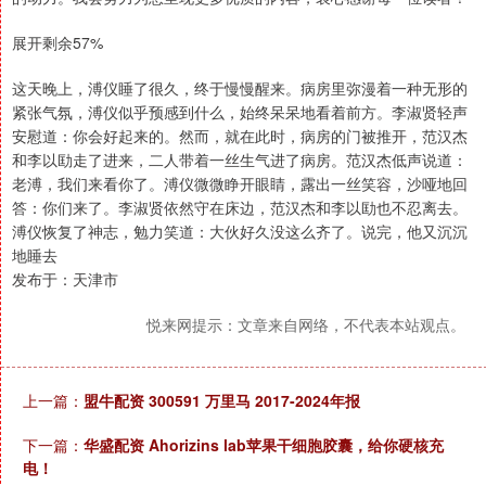
展开剩余57%
这天晚上，溥仪睡了很久，终于慢慢醒来。病房里弥漫着一种无形的
紧张气氛，溥仪似乎预感到什么，始终呆呆地看着前方。李淑贤轻声
安慰道：你会好起来的。然而，就在此时，病房的门被推开，范汉杰
和李以劻走了进来，二人带着一丝生气进了病房。范汉杰低声说道：
老溥，我们来看你了。溥仪微微睁开眼睛，露出一丝笑容，沙哑地回
答：你们来了。李淑贤依然守在床边，范汉杰和李以劻也不忍离去。
溥仪恢复了神志，勉力笑道：大伙好久没这么齐了。说完，他又沉沉
地睡去
发布于：天津市
悦来网提示：文章来自网络，不代表本站观点。
上一篇：
盟牛配资 300591 万里马 2017-2024年报
下一篇：
华盛配资 Ahorizins lab苹果干细胞胶囊，给你硬核充
电！