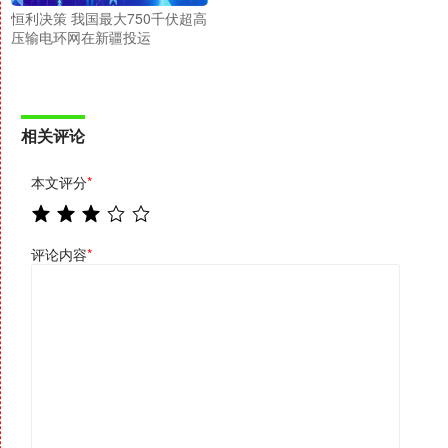
恒利决策 我国最大750千伏超高
压输电环网在新疆投运
相关评论
本文评分
*
评论内容
*