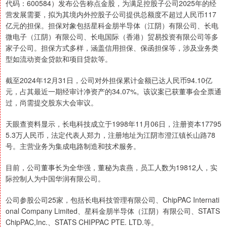
代码：600584）发布公告称点金股，为满足控股子公司2025年的经
营发展需要，拟为其境内外控股子公司提供总额度不超过人民币117
亿元的担保。担保对象包括星科金朋半导体（江阴）有限公司、长电
微电子（江阴）有限公司、长电国际（香港）贸易投资有限公司等多
家子公司。担保方式多样，涵盖信用担保、保函担保等，涉及业务类
型如流动资金贷款和项目贷款等。
截至2024年12月31日，公司对外担保累计金额已达人民币94.10亿
元，占其最近一期经审计净资产的34.07%。该议案已获董事会全票通
过，尚需提交股东大会审议。
天眼查资料显示，长电科技成立于1998年11月06日，注册资本17795
5.3万人民币，法定代表人郑力，注册地址为江阴市澄江镇长山路78
号。主营业务为集成电路制造和技术服务。
目前，公司董事长为全华强，董秘为袁燕，员工人数为19812人，实
际控制人为中国华润有限公司。
公司参股公司25家，包括长电科技管理有限公司、ChipPAC Internati
onal Company Limited、星科金朋半导体（江阴）有限公司、STATS
ChipPAC,Inc.、STATS CHIPPAC PTE. LTD.等。