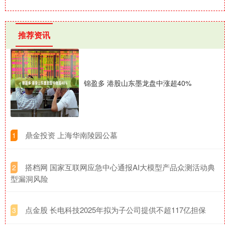
推荐资讯
锦盈多 港股山东墨龙盘中涨超40%
​鼎金投资 上海华南陵园公墓
1
​搭档网 国家互联网应急中心通报AI大模型产品众测活动典
2
型漏洞风险
​点金股 长电科技2025年拟为子公司提供不超117亿担保
3