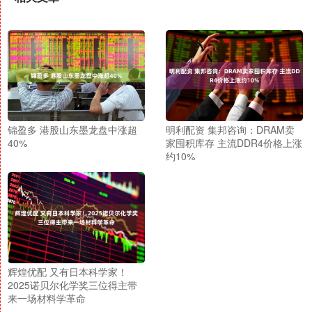
锦盈多 港股山东墨龙盘中涨超
明利配资 集邦咨询：DRAM卖
40%
家囤积库存 主流DDR4价格上涨
约10%
辉煌优配 又有日本科学家！
2025诺贝尔化学奖三位得主带
来一场材料学革命