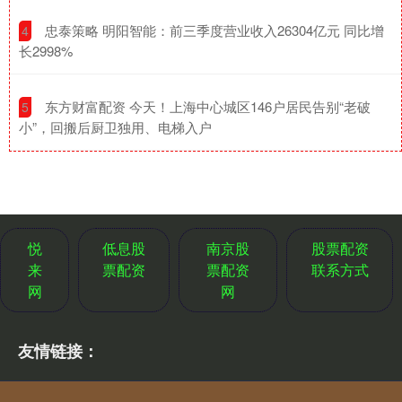
​忠泰策略 明阳智能：前三季度营业收入26304亿元 同比增
4
长2998%
​东方财富配资 今天！上海中心城区146户居民告别“老破
5
小”，回搬后厨卫独用、电梯入户
悦
低息股
南京股
股票配资
来
票配资
票配资
联系方式
网
网
友情链接：