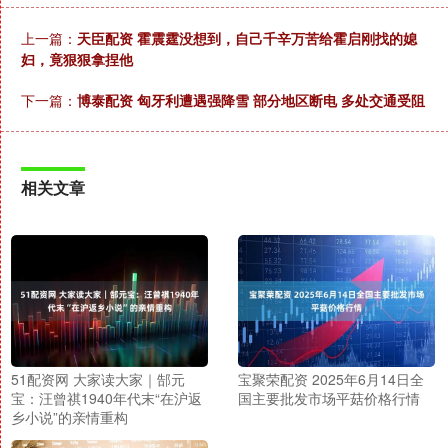
上一篇：
天臣配资 霍震霆没想到，自己千辛万苦给霍启刚找的媳
妇，竟狠狠拿捏他
下一篇：
博泰配资 匈牙利遭遇强降雪 部分地区断电 多处交通受阻
相关文章
51配资网 大家读大家｜郜元
宝聚荣配资 2025年6月14日全
宝：汪曾祺1940年代末“在沪返
国主要批发市场平菇价格行情
乡小说”的亲情重构