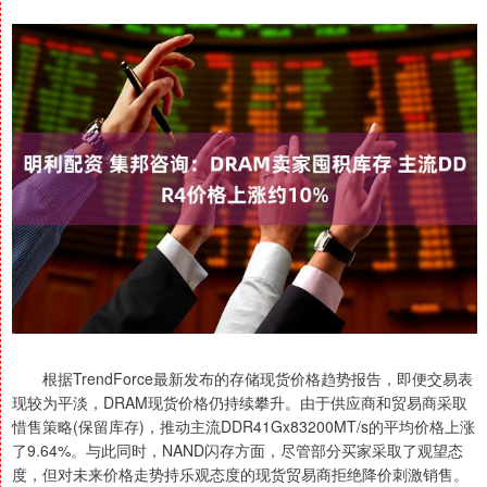
根据TrendForce最新发布的存储现货价格趋势报告，即便交易表
现较为平淡，DRAM现货价格仍持续攀升。由于供应商和贸易商采取
惜售策略(保留库存)，推动主流DDR41Gx83200MT/s的平均价格上涨
了9.64%。与此同时，NAND闪存方面，尽管部分买家采取了观望态
度，但对未来价格走势持乐观态度的现货贸易商拒绝降价刺激销售。