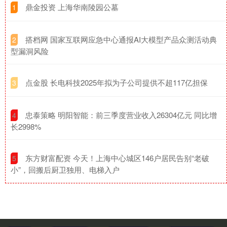
​鼎金投资 上海华南陵园公墓
1
​搭档网 国家互联网应急中心通报AI大模型产品众测活动典
2
型漏洞风险
​点金股 长电科技2025年拟为子公司提供不超117亿担保
3
​忠泰策略 明阳智能：前三季度营业收入26304亿元 同比增
4
长2998%
​东方财富配资 今天！上海中心城区146户居民告别“老破
5
小”，回搬后厨卫独用、电梯入户