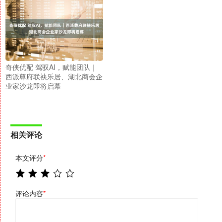
奇侠优配 驾驭AI，赋能团队｜
西派尊府联袂乐居、湖北商会企
业家沙龙即将启幕
相关评论
本文评分
*
评论内容
*