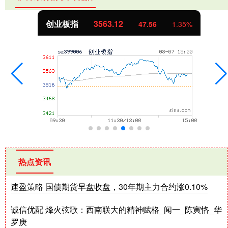
创业板指
3563.12
47.56
1.35%
热点资讯
速盈策略 国债期货早盘收盘，30年期主力合约涨0.10%
诚信优配 烽火弦歌：西南联大的精神赋格_闻一_陈寅恪_华
罗庚