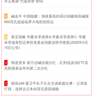
寻五粮液“大国浓香”密码
​融金牛 中国能建：海拔最高的高比例掺烧高碱煤
2
660兆瓦超超临界火电机组投运
​新宝策略 华夏卓享债券A,华夏卓享债券C: 华夏
3
卓享债券型证券投资基金招募说明书更新(2025年5月
10日公告)
​闻道资本 易方达喊你领分红，红利低波动ETF及
4
其联接基金年内第二次分红
​财富e99 聂卫平长子孔令文谈家庭往事：父亲曾
5
打我，选择去日本的背后原因揭晓