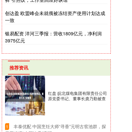
创达盈 欧盟峰会未就俄被冻结资产使用计划达成
一致
银易配资 洋河三季报：营收1809亿元，净利润
3975亿元
推荐资讯
红盘 皖北煤电集团有限责任公司
原党委书记、董事长龚乃勤被查
​丰泰优配 中国烹饪大师“寻香”元明古窖池群，探
1