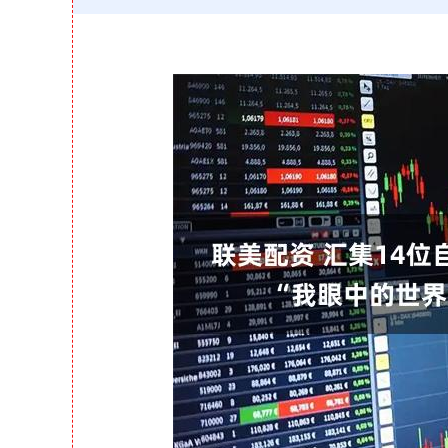
深证成指
14148.86
7.87
0.20%
-162.15