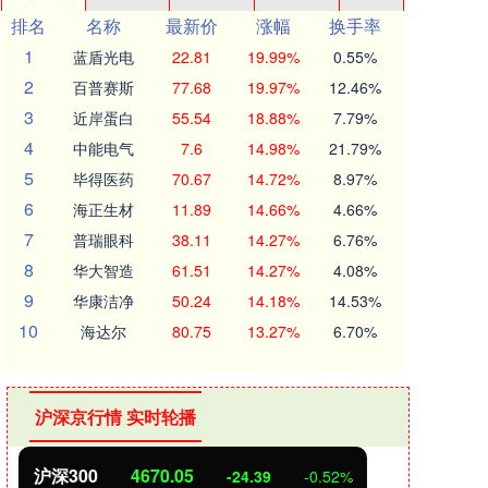
排名
名称
最新价
涨幅
换手率
1
蓝盾光电
22.81
19.99%
0.55%
2
百普赛斯
77.68
19.97%
12.46%
3
近岸蛋白
55.54
18.88%
7.79%
4
中能电气
7.6
14.98%
21.79%
5
毕得医药
70.67
14.72%
8.97%
6
海正生材
11.89
14.66%
4.66%
7
普瑞眼科
38.11
14.27%
6.76%
8
华大智造
61.51
14.27%
4.08%
9
华康洁净
50.24
14.18%
14.53%
10
海达尔
80.75
13.27%
6.70%
沪深京行情 实时轮播
北证50
1125.45
创业
-8.79
-0.78%