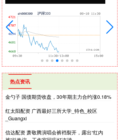
热点资讯
金勺子 国债期货收盘，30年期主力合约涨0.18%
红太阳配资 广西最好三所大学_特色_校区
_Guangxi
信达配资 萧敬腾演唱会裤裆裂开，露出“红内
裤”引热议，工作室回应好诙谐