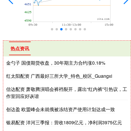
热点资讯
金勺子 国债期货收盘，30年期主力合约涨0.18%
红太阳配资 广西最好三所大学_特色_校区_Guangxi
信达配资 萧敬腾演唱会裤裆裂开，露出“红内裤”引热议，工
作室回应好诙谐
创达盈 欧盟峰会未就俄被冻结资产使用计划达成一致
银易配资 洋河三季报：营收1809亿元，净利润3975亿元