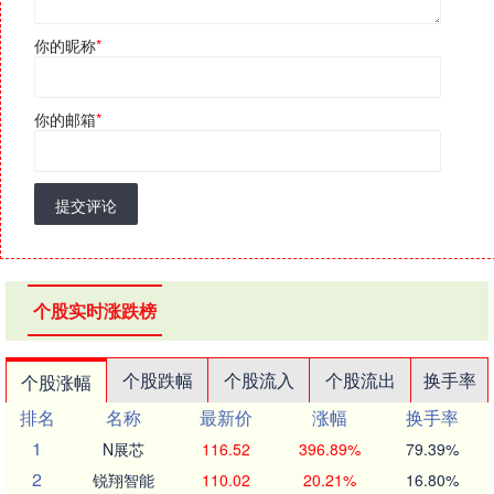
你的昵称
*
你的邮箱
*
提交评论
个股实时涨跌榜
个股跌幅
个股流入
个股流出
换手率
个股涨幅
排名
名称
最新价
涨幅
换手率
1
N展芯
116.52
396.89%
79.39%
2
锐翔智能
110.02
20.21%
16.80%