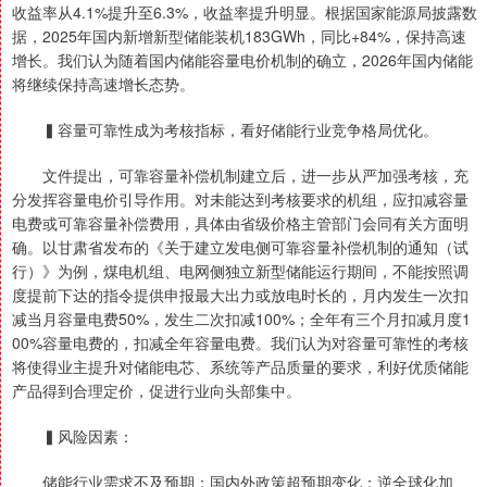
收益率从4.1%提升至6.3%，收益率提升明显。根据国家能源局披露数
据，2025年国内新增新型储能装机183GWh，同比+84%，保持高速
增长。我们认为随着国内储能容量电价机制的确立，2026年国内储能
将继续保持高速增长态势。
▍容量可靠性成为考核指标，看好储能行业竞争格局优化。
文件提出，可靠容量补偿机制建立后，进一步从严加强考核，充
分发挥容量电价引导作用。对未能达到考核要求的机组，应扣减容量
电费或可靠容量补偿费用，具体由省级价格主管部门会同有关方面明
确。以甘肃省发布的《关于建立发电侧可靠容量补偿机制的通知（试
行）》为例，煤电机组、电网侧独立新型储能运行期间，不能按照调
度提前下达的指令提供申报最大出力或放电时长的，月内发生一次扣
减当月容量电费50%，发生二次扣减100%；全年有三个月扣减月度1
00%容量电费的，扣减全年容量电费。我们认为对容量可靠性的考核
将使得业主提升对储能电芯、系统等产品质量的要求，利好优质储能
产品得到合理定价，促进行业向头部集中。
▍风险因素：
储能行业需求不及预期；国内外政策超预期变化；逆全球化加