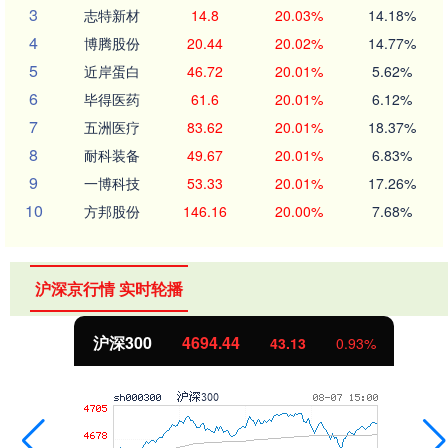
3
志特新材
14.8
20.03%
14.18%
4
博腾股份
20.44
20.02%
14.77%
5
近岸蛋白
46.72
20.01%
5.62%
6
毕得医药
61.6
20.01%
6.12%
7
五洲医疗
83.62
20.01%
18.37%
8
耐科装备
49.67
20.01%
6.83%
9
一博科技
53.33
20.01%
17.26%
10
方邦股份
146.16
20.00%
7.68%
沪深京行情 实时轮播
北证50
1134.24
11.37
1.01%