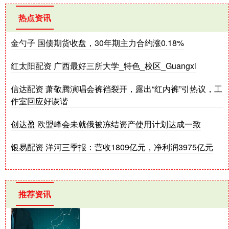
热点资讯
金勺子 国债期货收盘，30年期主力合约涨0.18%
红太阳配资 广西最好三所大学_特色_校区_Guangxi
信达配资 萧敬腾演唱会裤裆裂开，露出“红内裤”引热议，工
作室回应好诙谐
创达盈 欧盟峰会未就俄被冻结资产使用计划达成一致
银易配资 洋河三季报：营收1809亿元，净利润3975亿元
推荐资讯