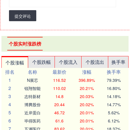
提交评论
个股实时涨跌榜
个股跌幅
个股流入
个股流出
换手率
个股涨幅
排名
名称
最新价
涨幅
换手率
1
N展芯
116.52
396.89%
79.39%
2
锐翔智能
110.02
20.21%
16.80%
3
志特新材
14.8
20.03%
14.18%
4
博腾股份
20.44
20.02%
14.77%
5
近岸蛋白
46.72
20.01%
5.62%
6
毕得医药
61.6
20.01%
6.12%
7
五洲医疗
83.62
20.01%
18.37%