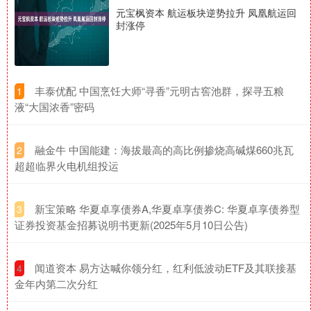
元宝枫资本 航运板块逆势拉升 凤凰航运回
封涨停
​丰泰优配 中国烹饪大师“寻香”元明古窖池群，探寻五粮
1
液“大国浓香”密码
​融金牛 中国能建：海拔最高的高比例掺烧高碱煤660兆瓦
2
超超临界火电机组投运
​新宝策略 华夏卓享债券A,华夏卓享债券C: 华夏卓享债券型
3
证券投资基金招募说明书更新(2025年5月10日公告)
​闻道资本 易方达喊你领分红，红利低波动ETF及其联接基
4
金年内第二次分红