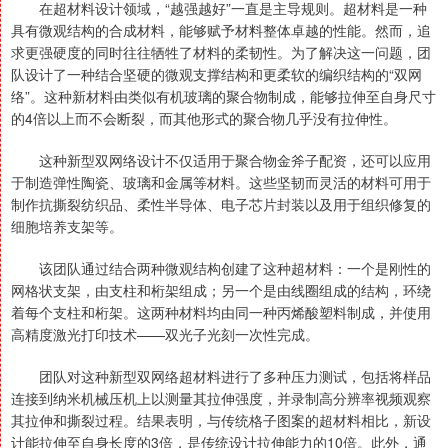
在超材料设计领域，“越强越好”一直是主导规则。超材料是一种
具有微观结构的合成材料，能够赋予材料整体卓越的性能。然而，追
求更强硬度的同时往往牺牲了材料的柔韧性。为了解决这一问题，团
队设计了一种结合坚硬的微观支撑结构和更柔软的编织结构的“双网
络”。这种新材料由类似有机玻璃的聚合物制成，能够拉伸至自身尺寸
的4倍以上而不会断裂，而其他形式的聚合物几乎没有拉伸性。
这种新型双网络设计不仅适用于聚合物金斧子配资，还可以应用
于制造弹性陶瓷、玻璃和金属等材料。这些坚韧而灵活的材料可用于
制作抗撕裂纺织品、柔性半导体、电子芯片封装以及用于组织修复的
细胞培养支架等。
该团队通过结合两种微观结构创建了这种超材料：一个是刚性的
网格状支架，由支柱和桁架组成；另一个是由线圈组成的结构，环绕
着每个支柱和桁架。这两种材料均由同一种丙烯酸塑料制成，并使用
高精度激光打印技术——双光子光刻一次性完成。
团队对这种新型双网络超材料进行了多种压力测试，包括将样品
连接到纳米机械压机上以测量其拉伸强度，并录制高分辨率视频观察
其拉伸和撕裂过程。结果表明，与传统格子图案的超材料相比，新设
计能拉伸至自身长度的3倍，是传统设计拉伸能力的10倍。此外，通