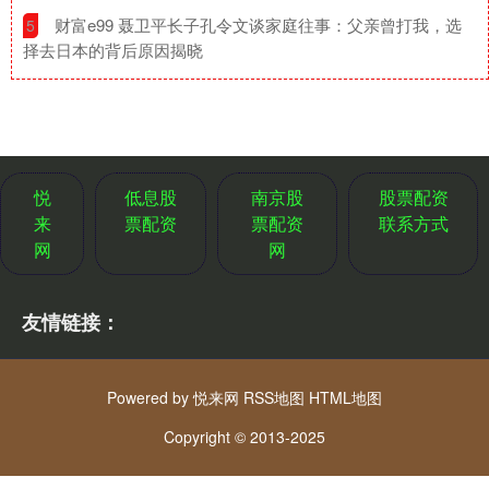
​财富e99 聂卫平长子孔令文谈家庭往事：父亲曾打我，选
5
择去日本的背后原因揭晓
悦
低息股
南京股
股票配资
来
票配资
票配资
联系方式
网
网
友情链接：
Powered by
悦来网
RSS地图
HTML地图
Copyright
© 2013-2025