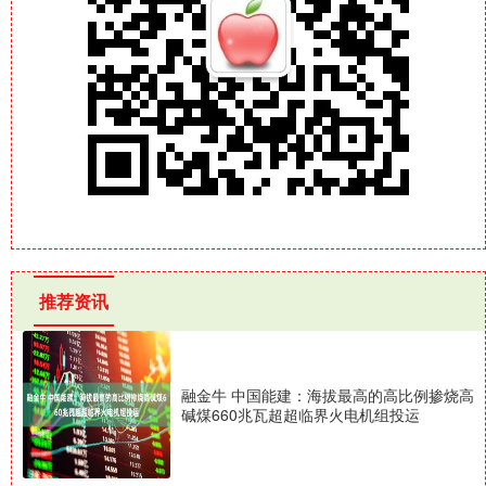
推荐资讯
融金牛 中国能建：海拔最高的高比例掺烧高
碱煤660兆瓦超超临界火电机组投运