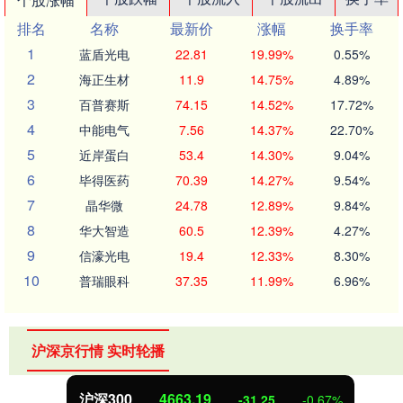
排名
名称
最新价
涨幅
换手率
1
蓝盾光电
22.81
19.99%
0.55%
2
海正生材
11.9
14.75%
4.89%
3
百普赛斯
74.15
14.52%
17.72%
4
中能电气
7.56
14.37%
22.70%
5
近岸蛋白
53.4
14.30%
9.04%
6
毕得医药
70.39
14.27%
9.54%
7
晶华微
24.78
12.89%
9.84%
8
华大智造
60.5
12.39%
4.27%
9
信濠光电
19.4
12.33%
8.30%
10
普瑞眼科
37.35
11.99%
6.96%
沪深京行情 实时轮播
沪深300
4663.19
-31.25
-0.67%