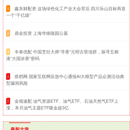
​鑫东财配资 这场绿色化工产业大会背后 四川乐山目标再造
1
一个“千亿级”
​鼎金投资 上海华南陵园公墓
2
​丰泰优配 中国烹饪大师“寻香”元明古窖池群，探寻五粮
3
液“大国浓香”密码
​搭档网 国家互联网应急中心通报AI大模型产品众测活动典
4
型漏洞风险
​金领速配 油气资源ETF、油气ETF、石油天然气ETF上
5
涨，本月油气主题ETF吸金超3亿
最新文章