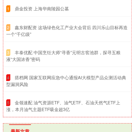
​鼎金投资 上海华南陵园公墓
1
​鑫东财配资 这场绿色化工产业大会背后 四川乐山目标再造
2
一个“千亿级”
​丰泰优配 中国烹饪大师“寻香”元明古窖池群，探寻五粮
3
液“大国浓香”密码
​搭档网 国家互联网应急中心通报AI大模型产品众测活动典
4
型漏洞风险
​金领速配 油气资源ETF、油气ETF、石油天然气ETF上
5
涨，本月油气主题ETF吸金超3亿
最新文章