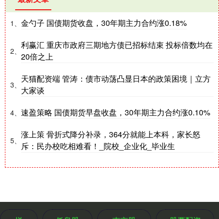
金勺子 国债期货收盘，30年期主力合约涨0.18%
1、
利赢汇 重庆市政府三期地方债已招标结束 投标倍数均在
2、
20倍之上
天猫配资端 管涛：债市动荡凸显日本的政策困境｜立方
3、
大家谈
速盈策略 国债期货早盘收盘，30年期主力合约涨0.10%
4、
涨上策 骨折式降分补录，364分就能上本科，家长怒
5、
斥：民办校吃相难看！_院校_企业化_毕业生