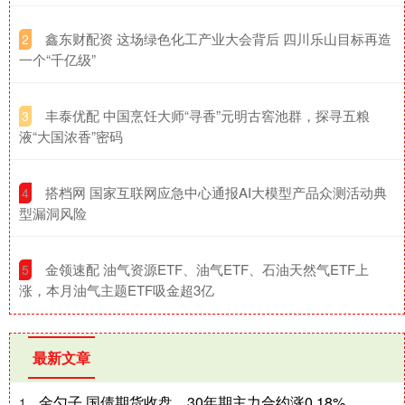
​鑫东财配资 这场绿色化工产业大会背后 四川乐山目标再造
2
一个“千亿级”
​丰泰优配 中国烹饪大师“寻香”元明古窖池群，探寻五粮
3
液“大国浓香”密码
​搭档网 国家互联网应急中心通报AI大模型产品众测活动典
4
型漏洞风险
​金领速配 油气资源ETF、油气ETF、石油天然气ETF上
5
涨，本月油气主题ETF吸金超3亿
最新文章
金勺子 国债期货收盘，30年期主力合约涨0.18%
1、