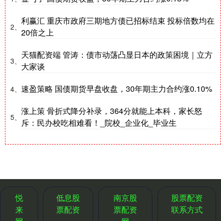
利赢汇 重庆市政府三期地方债已招标结束 投标倍数均在
2、
20倍之上
天猫配资端 管涛：债市动荡凸显日本的政策困境｜立方
3、
大家谈
速盈策略 国债期货早盘收盘，30年期主力合约涨0.10%
4、
涨上策 骨折式降分补录，364分就能上本科，家长怒
5、
斥：民办校吃相难看！_院校_企业化_毕业生
悦
低息股
南京股
股票配资
来
票配资
票配资
联系方式