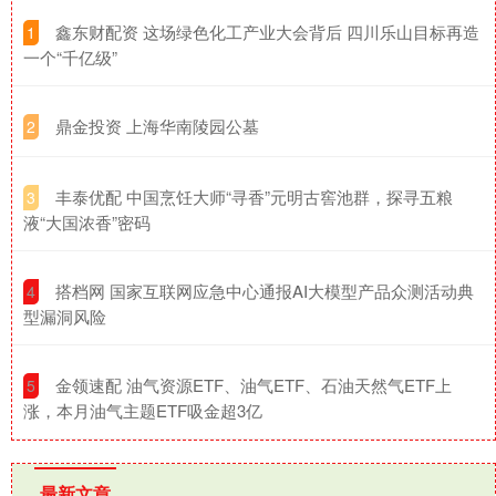
​鑫东财配资 这场绿色化工产业大会背后 四川乐山目标再造
1
一个“千亿级”
​鼎金投资 上海华南陵园公墓
2
​丰泰优配 中国烹饪大师“寻香”元明古窖池群，探寻五粮
3
液“大国浓香”密码
​搭档网 国家互联网应急中心通报AI大模型产品众测活动典
4
型漏洞风险
​金领速配 油气资源ETF、油气ETF、石油天然气ETF上
5
涨，本月油气主题ETF吸金超3亿
最新文章