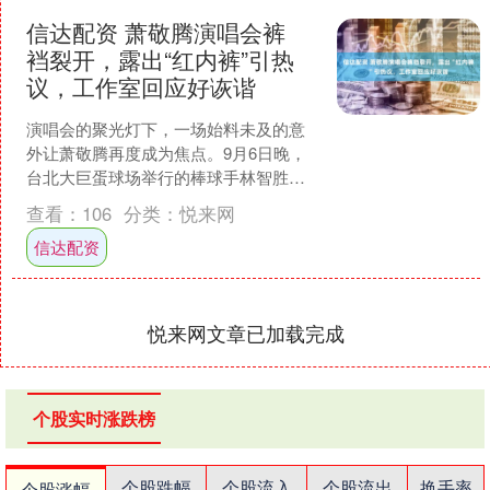
信达配资 萧敬腾演唱会裤
裆裂开，露出“红内裤”引热
议，工作室回应好诙谐
演唱会的聚光灯下，一场始料未及的意
外让萧敬腾再度成为焦点。9月6日晚，
台北大巨蛋球场举行的棒球手林智胜引
退赛庆祝活动中，这位实力唱将作为压
查看：
106
分类：
悦来网
轴嘉宾登台献唱代表作《....
信达配资
悦来网文章已加载完成
个股实时涨跌榜
个股跌幅
个股流入
个股流出
换手率
个股涨幅