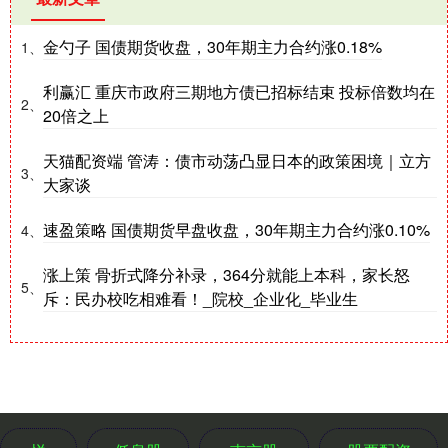
金勺子 国债期货收盘，30年期主力合约涨0.18%
1、
利赢汇 重庆市政府三期地方债已招标结束 投标倍数均在
2、
20倍之上
天猫配资端 管涛：债市动荡凸显日本的政策困境｜立方
3、
大家谈
速盈策略 国债期货早盘收盘，30年期主力合约涨0.10%
4、
涨上策 骨折式降分补录，364分就能上本科，家长怒
5、
斥：民办校吃相难看！_院校_企业化_毕业生