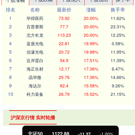
排名
名称
最新价
涨幅
换手率
1
毕得医药
73.92
20.00%
11.62%
2
百普赛斯
77.7
20.00%
23.31%
3
北方长龙
113.23
20.00%
12.25%
4
蓝盾光电
22.81
19.99%
0.58%
5
信濠光电
20.72
19.98%
11.95%
6
近岸蛋白
54.9
17.51%
11.39%
7
海正生材
12.17
17.36%
6.47%
8
晶华微
25.76
17.36%
14.66%
9
海达尔
82.4
15.58%
9.26%
10
科力装备
26.79
15.52%
21.15%
沪深京行情 实时轮播
北证50
1122.88
-11.37
-1.00%