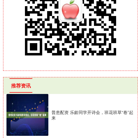
推荐资讯
普患配资 乐龄同学开诗会，班花班草“卷”起
来